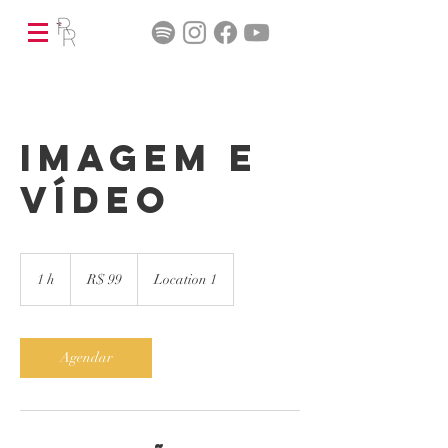
Imagem e
Vídeo
99
Reais
1 h
1
R$ 99
Location 1
brasileiros
Agendar