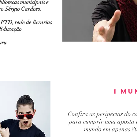
iotecas municipais e
tro Sérgio Cardoso.
FTD, rede de livrarias
 Educação
uru
1 mu
Confira as peripécias do c
para cumprir uma aposta b
mundo em apenas 80 