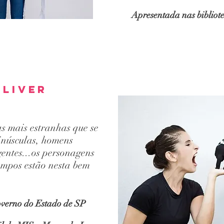
Apresentada nas bibliot
lliver
as mais estranhas que se
inúsculas, homens
gentes...os personagens
tempos estão nesta bem
overno do Estado de SP