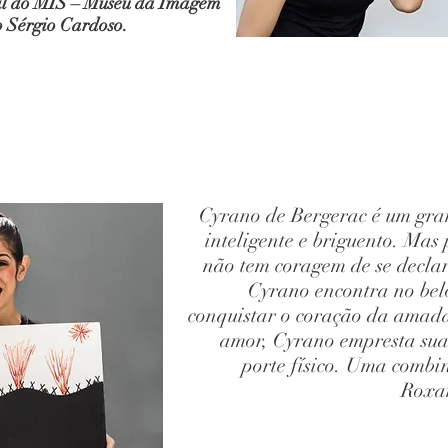
il do MIS – Museu da Imagem
o Sérgio Cardoso.
Cyrano de Bergerac é um gra
inteligente e briguento. Mas
não tem coragem de se decl
Cyrano encontra no bel
conquistar o coração da amada.
amor, Cyrano empresta suas
porte físico. Uma combi
Roxan