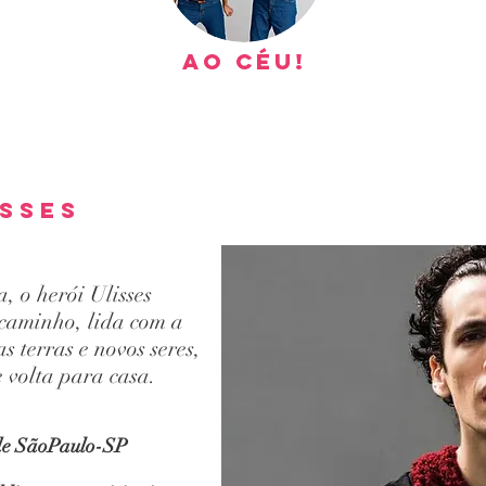
Ao céu!
isses
, o herói Ulisses
 caminho, lida com a
s terras e novos seres,
 volta para casa.
 de SãoPaulo-SP