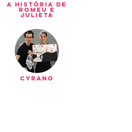
A História de
romeu e
julieta
cyrano