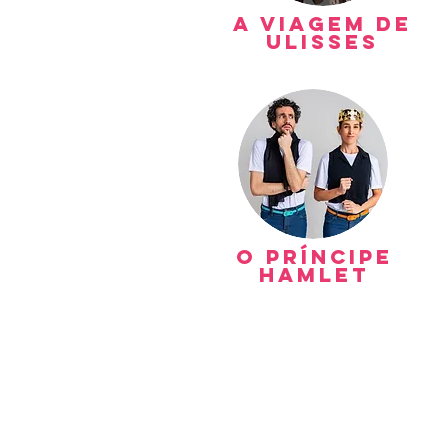
A Viagem de
Ulisses
o príncipe
hamlet