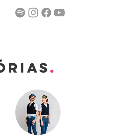
órias
.