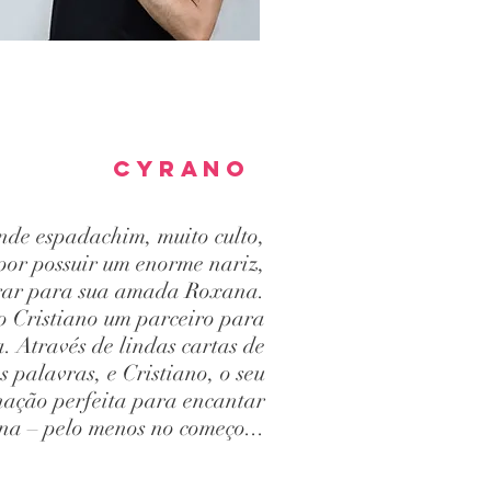
Cyrano
nde espadachim, muito culto,
 por possuir um enorme nariz,
arar para sua amada Roxana.
o Cristiano um parceiro para
 Através de lindas cartas de
 palavras, e Cristiano, o seu
nação perfeita para encantar
a – pelo menos no começo...