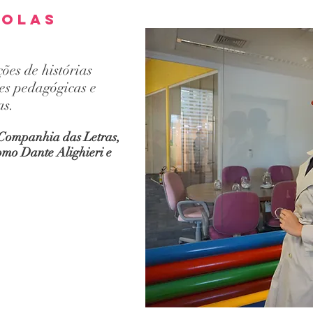
colas
ões de histórias
des pedagógicas e
as.
 Companhia das Letras,
omo Dante Alighieri e