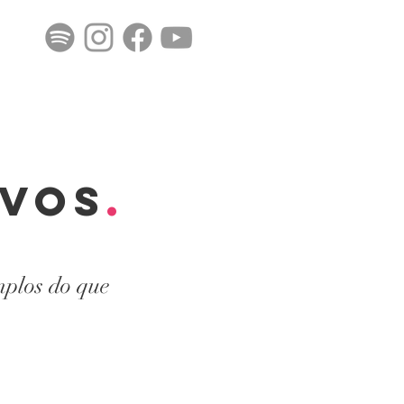
ivos
.
mplos do que